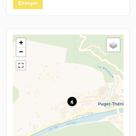
Envoyer
+
−