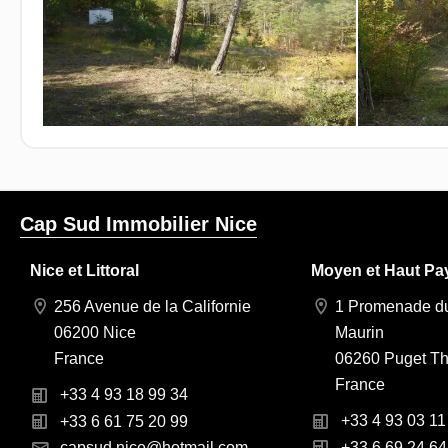
Cap Sud Immobilier Nice
Nice et Littoral
Moyen et Haut Pa
256 Avenue de la Californie
1 Promenade du
06200 Nice
Maurin
France
06260 Puget Th
France
+33 4 93 18 99 34
+33 4 93 03 11
+33 6 61 75 20 99
+33 6 69 24 64
capsud.nice@hotmail.com