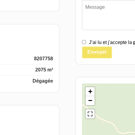
J’ai lu et j'accepte la
Envoyer
8207758
2075 m²
Dégagée
+
−