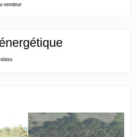
du vendeur
 énergétique
nibles