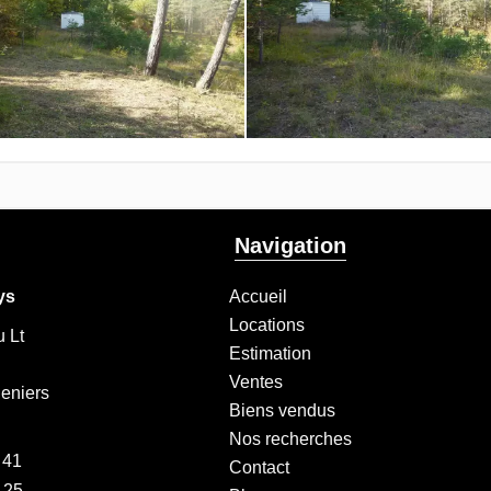
Navigation
ys
Accueil
Locations
 Lt
Estimation
Ventes
eniers
Biens vendus
Nos recherches
 41
Contact
 25