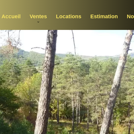
Accueil
Ventes
Locations
Estimation
No