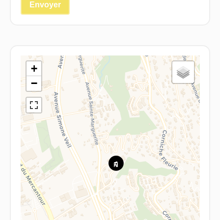
Envoyer
+
−